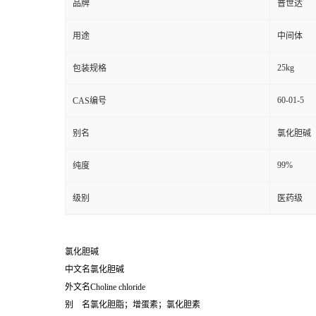
品牌
普世达
用途
中间体
25kg
包装规格
60-01-5
CAS编号
别名
氯化胆碱
99%
纯度
级别
医药级
氯化胆碱
中文名氯化胆碱
外文名Choline chloride
别 名氯化胆脂；增蛋素；氯化胆素