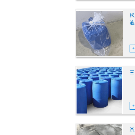
松
液
机
三
杀