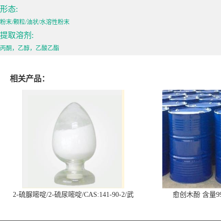
形态:
粉末/颗粒/油状/水溶性粉末
提取溶剂:
丙酮，乙醇，乙酸乙酯
相关产品：
2-硫脲嘧啶/2-硫尿嘧啶/CAS:141-90-2/武
愈创木酚 含量99
汉仓库现货供应商