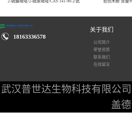
2-硫脲嘧啶/2-硫尿嘧啶/CAS:141-90-2/武
愈创木酚 含量99
汉仓库现货供应商
关于我们
18163336578
公司简介
荣誉资质
联系我们
在线留言
武汉普世达生物科技有限公司
盖德