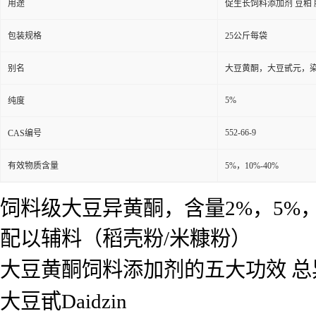
用途
促生长饲料添加剂 豆粕
包装规格
25公斤每袋
别名
大豆黄酮，大豆甙元，
5%
纯度
552-66-9
CAS编号
有效物质含量
5%，10%-40%
饲料级大豆异黄酮，含量2%，5%，
配以辅料（稻壳粉/米糠粉）
大豆黄酮饲料添加剂的五大功效 总异黄酮Tot
大豆甙Daidzin