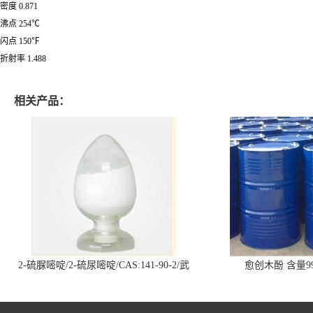
密度
0.871
沸点
254℃
闪点
150℉
折射率
1.488
相关产品：
2-硫脲嘧啶/2-硫尿嘧啶/CAS:141-90-2/武
愈创木酚 含量99
汉仓库现货供应商