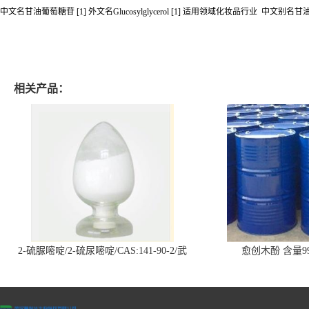
中文名甘油葡萄糖苷 [1] 外文名Glucosylglycerol [1] 适用领域化妆品行业 中文别名甘油葡糖苷 别
相关产品：
2-硫脲嘧啶/2-硫尿嘧啶/CAS:141-90-2/武
愈创木酚 含量99
汉仓库现货供应商