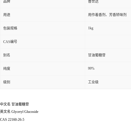
品牌
普世达
用途
用作着香剂、芳香矫味剂
1kg
包装规格
CAS编号
别名
甘油葡糖苷
99%
纯度
级别
工业级
中文名
甘油葡糖苷
英文名
Glyceryl Glucoside
CAS
22160-26-5