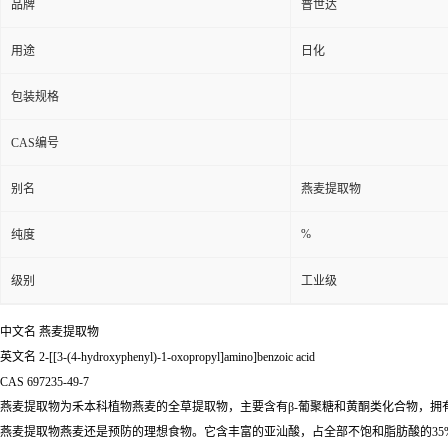
品牌
普世达
用途
日化
包装规格
CAS编号
别名
燕麦提取物
%
纯度
级别
工业级
中文名
燕麦提取物
英文名
2-[[3-(4-hydroxyphenyl)-1-oxopropyl]amino]benzoic acid
CAS
697235-49-7
燕麦提取物为禾本科植物燕麦的全草提取物，主要含有β-葡聚糖和黄酮类化合物，拥
燕麦提取物燕麦还是预防的理想食物。它含丰富的亚汕酸，占全部不饱和脂肪酸的35%-5