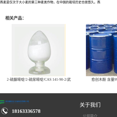
燕麦是仅次于大小麦的第三种麦类作物，在中国的栽培历史也很悠久。燕
相关产品：
2-硫脲嘧啶/2-硫尿嘧啶/CAS:141-90-2/武
愈创木酚 含量99
汉仓库现货供应商
关于我们
18163336578
公司简介