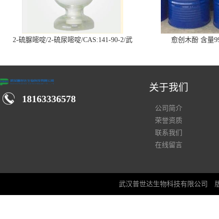
2-硫脲嘧啶/2-硫尿嘧啶/CAS:141-90-2/武
愈创木酚 含量99
汉仓库现货供应商
关于我们
18163336578
公司简介
荣誉资质
联系我们
在线留言
武汉普世达生物科技有限公司
版