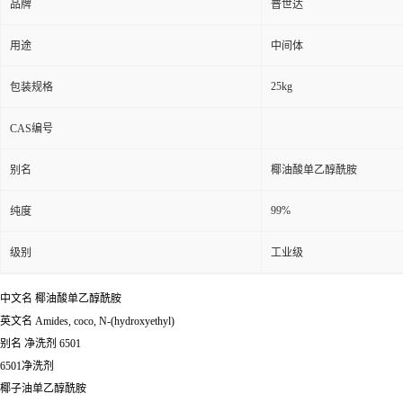
品牌
普世达
用途
中间体
25kg
包装规格
CAS编号
别名
椰油酸单乙醇酰胺
99%
纯度
级别
工业级
中文名
椰油酸单乙醇酰胺
英文名
Amides, coco, N-(hydroxyethyl)
别名
净洗剂 6501
6501净洗剂
椰子油单乙醇酰胺