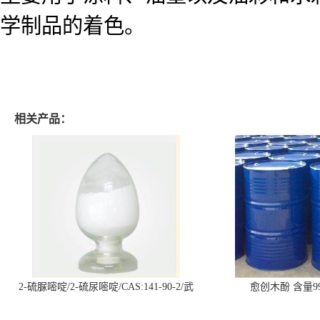
学制品的着色。
相关产品：
2-硫脲嘧啶/2-硫尿嘧啶/CAS:141-90-2/武
愈创木酚 含量99
汉仓库现货供应商