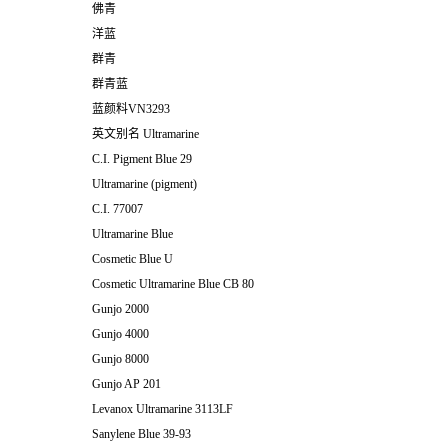
佛青
洋蓝
群青
群青蓝
蓝颜料VN3293
英文别名
Ultramarine
C.I. Pigment Blue 29
Ultramarine (pigment)
C.I. 77007
Ultramarine Blue
Cosmetic Blue U
Cosmetic Ultramarine Blue CB 80
Gunjo 2000
Gunjo 4000
Gunjo 8000
Gunjo AP 201
Levanox Ultramarine 3113LF
Sanylene Blue 39-93