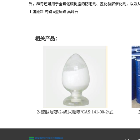
外，群青还可用于全氟化碳树脂的防老剂、氢化裂解催化剂，以及
上游原料
纯碱 α型硫磺 高岭石
相关产品：
2-硫脲嘧啶/2-硫尿嘧啶/CAS:141-90-2/武
汉仓库现货供应商