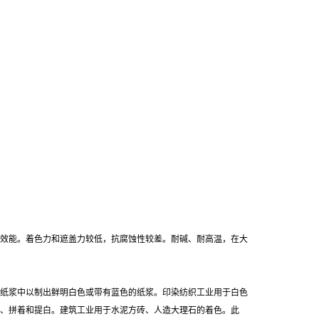
效能。着色力和遮盖力较低，抗腐蚀性较差。耐碱、耐高温，在大
纸浆中以制出鲜明白色或带有蓝色的纸浆。印染纺织工业用于白色
、拼着和提白。建筑工业用于水泥方砖、人造大理石的着色。此