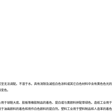
甚至无法调配。不溶于水。具有消除及减低白色涂料或其它白色材料中含有黄色色光的
解变色。
业用于球鞋大底、胶板等橡胶制品的着色、提白或与黄颜料拼配草绿色。造纸工业用于
用于油画颜料的着色和用作白色颜料的提白剂。塑料工业用于塑料制品和人造革的着色