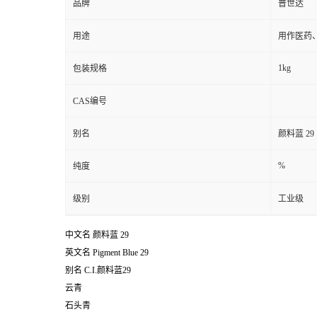
品牌
普世达
用途
用作医药
1kg
包装规格
CAS编号
别名
颜料蓝 29
%
纯度
级别
工业级
中文名
颜料蓝 29
英文名
Pigment Blue 29
别名
C.I.颜料蓝29
云青
石头青