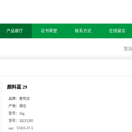
产品展厅
证书荣誉
联系方式
在线留言
您
颜料蓝 29
品牌：
普世达
产地：
湖北
型号：
1kg
货号：
20221205
cas：
57455-37-5