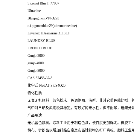
Sicomet Blue P 77007
Ultrablue
BluepigmentVN-3293
c.i.pigmentblue29(ultramarineblue)
Levanox Ultramarine 3113LF
LAUNDRY BLUE
FRENCH BLUE
Gunjo 2000
gunjo 4000
Gunjo 8000
CAS
57455-37-5
化学式
Na6Al4Si6S4O20
物化性质
无毒无机颜料，蓝色粉末，色调艳丽、清新，非其它蓝色能比拟，
气中对日晒及风雨极其稳定。有较好的亲水性，但不耐酸，遇酸分
产品用途
无机蓝色颜料。涂料工业用于制造色漆，使白度更加鲜明。橡胶工
棉布、针织品以增加纤维白度及布匹针织物的打印商标。颜料工业