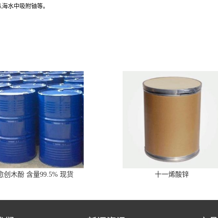
从海水中吸附铀等。
愈创木酚 含量99.5% 现货
十一烯酸锌