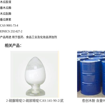
木瓜胶液
番木瓜酶
木瓜朊酶
番瓜酵素
CAS
9001-73-4
EINECS
232-627-2
产品用途
用于医药、食品工业及化妆品添加剂
相关产品：
2-硫脲嘧啶/2-硫尿嘧啶/CAS:141-90-2/武
愈创木酚 含量99