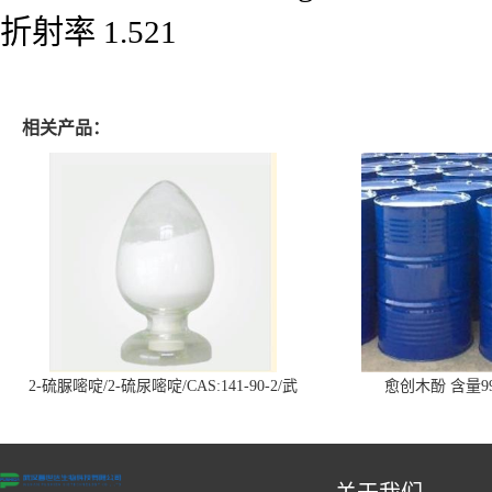
折射率
1.521
相关产品：
2-硫脲嘧啶/2-硫尿嘧啶/CAS:141-90-2/武
愈创木酚 含量99
汉仓库现货供应商