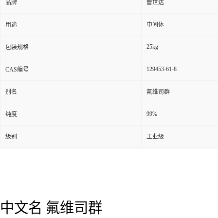
品牌
普世达
用途
中间体
25kg
包装规格
129453-61-8
CAS编号
别名
氟维司群
99%
纯度
级别
工业级
中文名
氟维司群