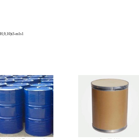
H,9,10)t3-m1s1