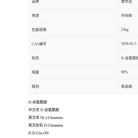
品牌
普世达
用途
中间体
25kg
包装规格
5959-95-5
CAS编号
别名
D-谷氨酰
99%
纯度
级别
食品级
D-谷氨酰胺
中文名
D-谷氨酰胺
英文名
D(-)-Glutamine
英文别名
D-Glutamine
H-D-Gln-OH