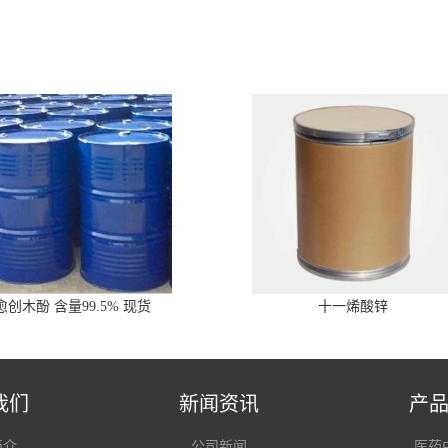
愈创木酚 含量99.5% 现货
十一烯酸锌
我们
新闻资讯
产
简介
公司新闻
医药