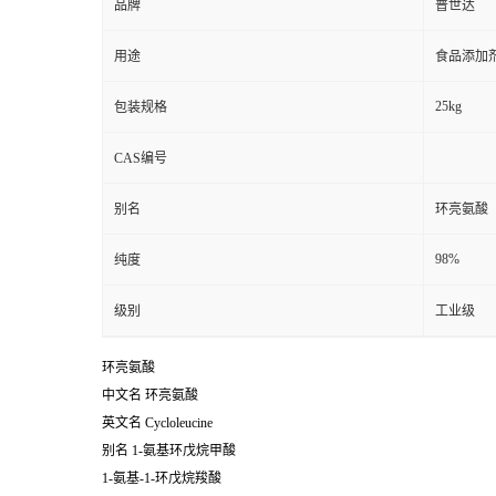
品牌
普世达
用途
食品添加
25kg
包装规格
CAS编号
别名
环亮氨酸
98%
纯度
级别
工业级
环亮氨酸
中文名
环亮氨酸
英文名
Cycloleucine
别名
1-氨基环戊烷甲酸
1-氨基-1-环戊烷羧酸