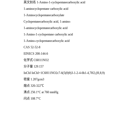
英文别名
1-Amino-1-cyclopentanecarboxylic acid
1-aminocyclopentane carboxylic acid
1-Aminocyclopentanecarboxylate
Cyclopentanecarboxylic acid, 1-amino-
1-aminocyclopentanecarboxylic acid
1-Amino-1-cyclopentane carboxylic acid
1-Amino-cyclopentanecarboxylic acid
CAS
52-52-8
EINECS
200-144-6
化学式
C6H11NO2
分子量
129.157
InChI
InChI=1C6H11NO2c7-6(5(8)9)3-1-2-4-6h1-4,7H2,(H,8,9)
密度
1.207gcm3
熔点
320-322℃
沸点
256.1°C at 760 mmHg
闪点
108.7°C