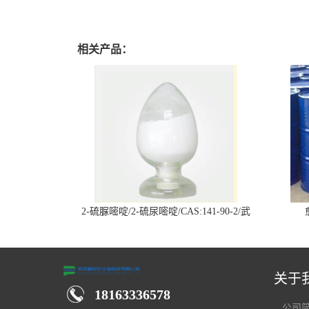
相关产品：
2-硫脲嘧啶/2-硫尿嘧啶/CAS:141-90-2/武
汉仓库现货供应商
关于
18163336578
公司