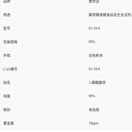
品牌
普世达
用途
腺苷酸保健食品及生化试剂
61-19-8
型号
99%
包装规格
外观
白色粉末
61-19-8
CAS编号
别名
5-磷酸腺苷
99%
纯度
级别
食品级
10ppm
重金属