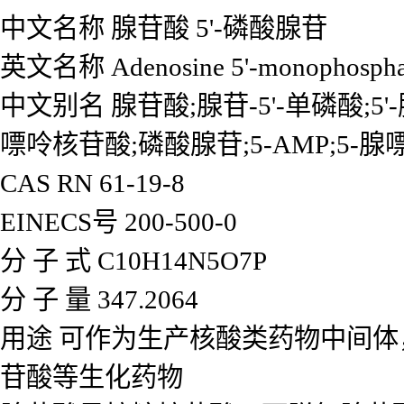
中文名称
腺苷酸 5'-磷酸腺苷
英文名称
Adenosine 5'-monophospha
中文别名
腺苷酸;腺苷-5'-单磷酸;5'
嘌呤核苷酸;磷酸腺苷;5-AMP;5-
CAS RN
61-19-8
EINECS号
200-500-0
分 子 式
C10H14N5O7P
分 子 量
347.2064
用途
可作为生产核酸类药物中间体
苷酸等生化药物