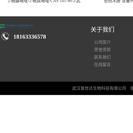
2-硫脲嘧啶/2-硫尿嘧啶/CAS:141-90-2/武
愈创木酚 含量99
汉仓库现货供应商
关于我们
18163336578
公司简介
荣誉资质
联系我们
在线留言
武汉普世达生物科技有限公司
版