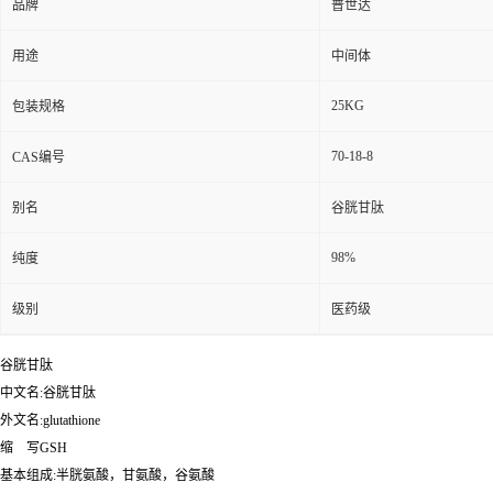
品牌
普世达
用途
中间体
25KG
包装规格
70-18-8
CAS编号
别名
谷胱甘肽
98%
纯度
级别
医药级
谷胱甘肽
中文名:谷胱甘肽
外文名:glutathione
缩 写GSH
基本组成:半胱氨酸，甘氨酸，谷氨酸