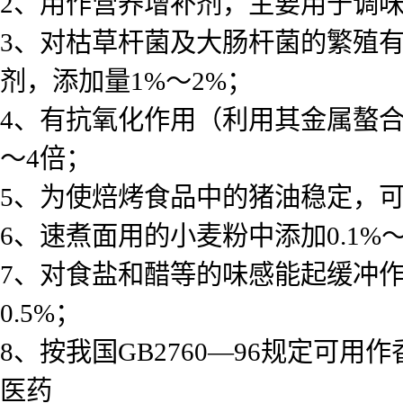
2、用作营养增补剂，主要用于调
3、对枯草杆菌及大肠杆菌的繁殖
剂，添加量1%～2%；
4、有抗氧化作用（利用其金属螯
～4倍；
5、为使焙烤食品中的猪油稳定，可添
6、速煮面用的小麦粉中添加0.1%
7、对食盐和醋等的味感能起缓冲作用，
0.5%；
8、按我国GB2760—96规定可用
医药