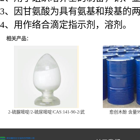
3、因甘氨酸为具有氨基和羧基的
4、用作络合滴定指示剂，溶剂。
相关产品：
2-硫脲嘧啶/2-硫尿嘧啶/CAS:141-90-2/武
愈创木酚 含量99
汉仓库现货供应商