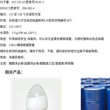
分子量：625.55CAS登录号56-95-1
EINECS登录号：200-302-4
熔点：153 至 156 ℃水溶性可溶
外观：白色或几乎白色的结晶粉末UN危险货物编号3077
熔点：153-156°C
水溶性：1.9 g/100 mL (20°C)
用途：外用高效安全 消毒剂，可以杀灭金黄色葡萄球菌，大肠杆菌和白色念珠菌
包装：25KG/桶或根据数量
储存在密闭的容器中。储存于阴凉，干燥，通风良好的地方远离不相容物质。
用途：消毒防腐药，
主营：醋酸洗必泰/盐酸洗必泰/醋酸氯己定/氯霉素/莽草酸
相关产品：