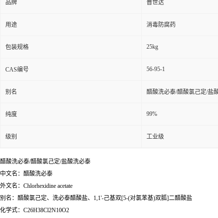
品牌
普世达
用途
消毒防腐药
25kg
包装规格
56-95-1
CAS编号
别名
醋酸洗必泰/醋酸氯己定/盐
99%
纯度
级别
工业级
醋酸洗必泰/醋酸氯己定/盐酸洗必泰
中文名：醋酸洗必泰
外文名：Chlorhexidine acetate
别名：醋酸氯己定、洗必泰醋酸盐、1,1'-己基双[5-(对氯苯基)双胍]二醋酸盐
化学式：C26H38Cl2N10O2