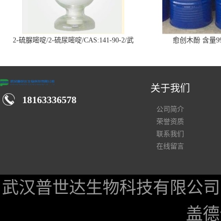
2-硫脲嘧啶/2-硫尿嘧啶/CAS:141-90-2/武
愈创木酚 含量99
汉仓库现货供应商
关于我们
18163336578
公司简介
荣誉资质
联系我们
在线留言
武汉普世达生物科技有限公司
盖德