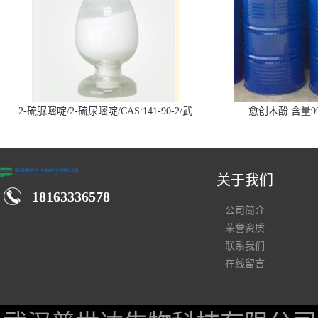
2-硫脲嘧啶/2-硫尿嘧啶/CAS:141-90-2/武
愈创木酚 含量99
汉仓库现货供应商
关于我们
18163336578
公司简介
荣誉资质
联系我们
在线留言