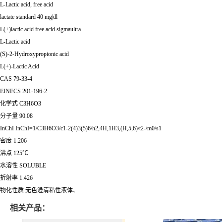
L-Lactic acid, free acid
lactate standard 40 mg|dl
L(+)lactic acid free acid sigmaultra
L-Lactic acid
(S)-2-Hydroxypropionic acid
L(+)-Lactic Acid
CAS
79-33-4
EINECS
201-196-2
化学式
C3H6O3
分子量
90.08
InChI
InChI=1/C3H6O3/c1-2(4)3(5)6/h2,4H,1H3,(H,5,6)/t2-/m0/s1
密度
1.206
沸点
125℃
水溶性
SOLUBLE
折射率
1.426
物化性质
无色澄清粘性液体、
相关产品：