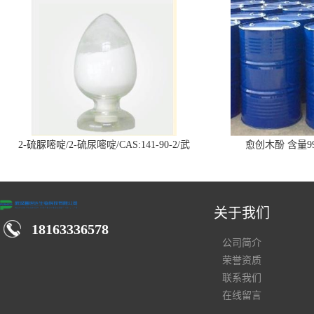
2-硫脲嘧啶/2-硫尿嘧啶/CAS:141-90-2/武
愈创木酚 含量99
汉仓库现货供应商
关于我们
18163336578
公司简介
荣誉资质
联系我们
在线留言