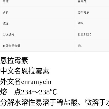
用途
营养剂
别名
恩拉霉素
98%
纯度
11115-82-5
CAS编号
4%
有效物质含量
恩拉霉素
中文名恩拉霉素
外文名enramycin
熔 点234～238℃
分解水溶性易溶于稀盐酸、微溶于