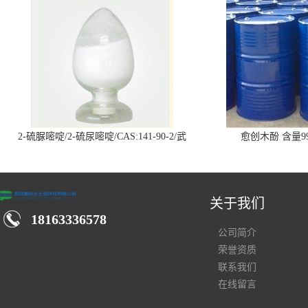
2-硫脲嘧啶/2-硫尿嘧啶/CAS:141-90-2/武
愈创木酚 含量99
汉仓库现货供应商
关于我们
18163336578
公司简介
荣誉资质
联系我们
在线留言