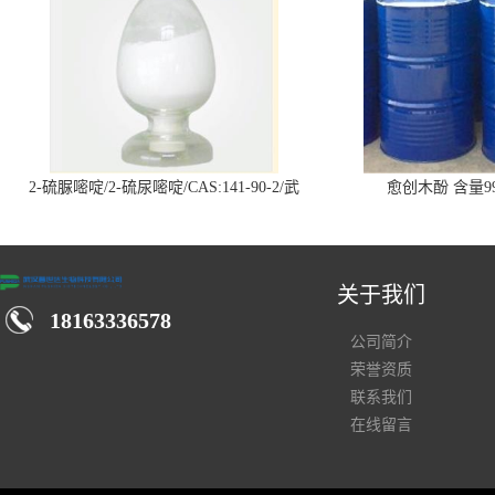
2-硫脲嘧啶/2-硫尿嘧啶/CAS:141-90-2/武
愈创木酚 含量99
汉仓库现货供应商
关于我们
18163336578
公司简介
荣誉资质
联系我们
在线留言