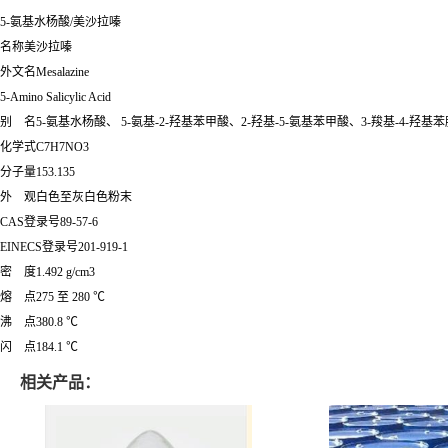
5-氨基水杨酸/美沙拉嗪
名称美沙拉嗪
外文名Mesalazine
5-Amino Salicylic Acid
别 名5-氨基水杨酸、 5-氨基-2-羟基苯甲酸、2-羟基-5-氨基苯甲酸、3-羧基-4
化学式C7H7NO3
分子量153.135
外 观白色至灰白色粉末
CAS登录号89-57-6
EINECS登录号201-919-1
密 度1.492 g/cm3
熔 点275 至 280 ℃
沸 点380.8 ℃
闪 点184.1 ℃
相关产品：