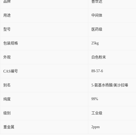
品牌
普世达
用途
中间体
型号
医药级
25kg
包装规格
外观
白色粉末
89-57-6
CAS编号
别名
5-氨基水杨酸/美沙拉嗪
99%
纯度
级别
工业级
2ppm
重金属