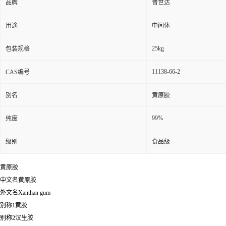
品牌
普世达
用途
中间体
25kg
包装规格
11138-66-2
CAS编号
别名
黄原胶
99%
纯度
级别
食品级
黄原胶
中文名黄原胶
外文名Xanthan gum
别称1黄胶
别称2汉生胶