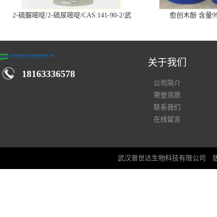
2-硫脲嘧啶/2-硫尿嘧啶/CAS:141-90-2/武
愈创木酚 含量99
汉仓库现货供应商
关于我们
18163336578
公司简介
荣誉资质
联系我们
在线留言
武汉普世达生物科技有限公司
版