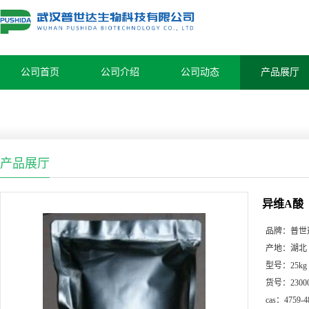
公司首页
公司介绍
公司动态
产品展厅
产品展厅
异维A酸
品牌：
普世
产地：
湖北
型号：
25kg
货号：
2300
cas：
4759-4