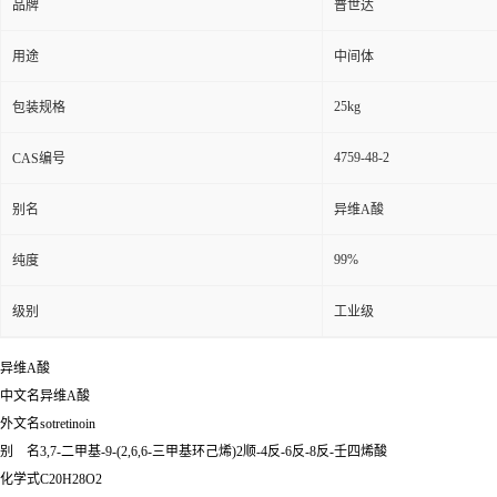
品牌
普世达
用途
中间体
25kg
包装规格
4759-48-2
CAS编号
别名
异维A酸
99%
纯度
级别
工业级
异维A酸
中文名异维A酸
外文名sotretinoin
别 名3,7-二甲基-9-(2,6,6-三甲基环己烯)2顺-4反-6反-8反-壬四烯酸
化学式C20H28O2