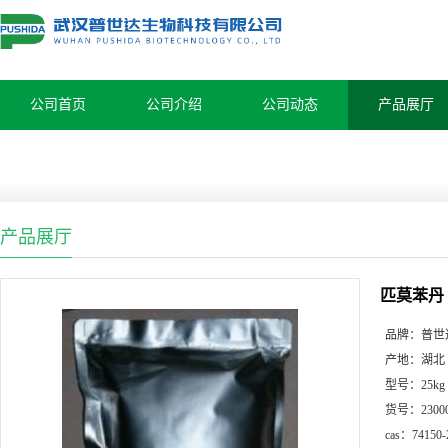
公司首页
公司介绍
公司动态
产品展厅
产品展厅
匹莫苯丹
品牌：
普世
产地：
湖北
型号：
25kg
货号：
2300
cas：
74150-