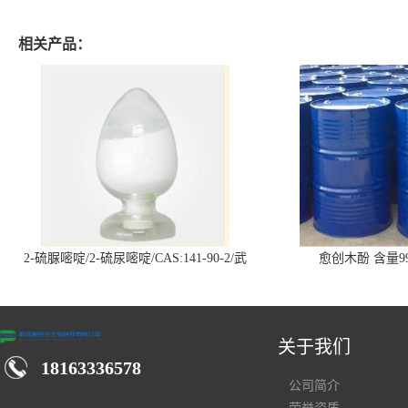
相关产品：
2-硫脲嘧啶/2-硫尿嘧啶/CAS:141-90-2/武
愈创木酚 含量99
汉仓库现货供应商
关于我们
18163336578
公司简介