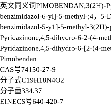
英文同义词PIMOBENDAN;3(2H)-Pyridazi
benzimidazol-6-yl]-5-methyl-;4，5-
benzimidazol-5-y1]-5-methyl-3(2
Pyridazinone,4,5-dihydro-6-2-(4-me
Pyridazinone,4,5-dihydro-6-[2-(4-me
Pimobendan
CAS号74150-27-9
分子式C19H18N4O2
分子量334.37
EINECS号640-420-7