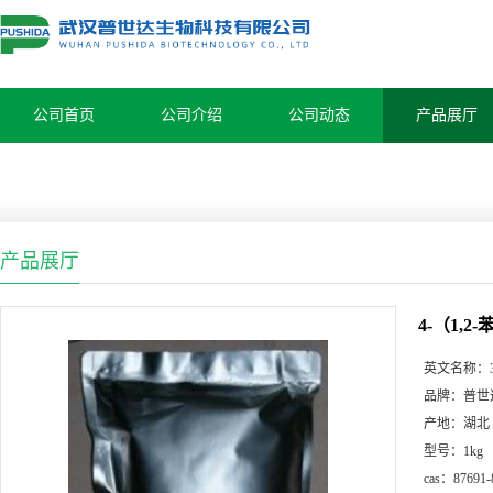
公司首页
公司介绍
公司动态
产品展厅
产品展厅
4-（1,2
英文名称：
品牌：
普世
产地：
湖北
型号：
1kg
cas：
87691-