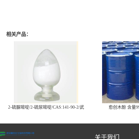
相关产品：
2-硫脲嘧啶/2-硫尿嘧啶/CAS:141-90-2/武
愈创木酚 含量99
汉仓库现货供应商
关于我们