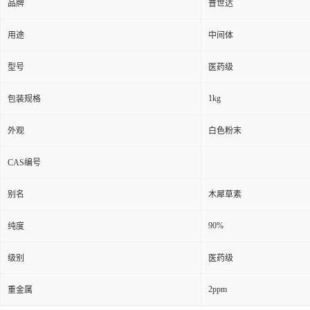
品牌
普世达
用途
中间体
型号
医药级
1kg
包装规格
外观
白色粉末
CAS编号
别名
木犀草素
90%
纯度
级别
医药级
2ppm
重金属