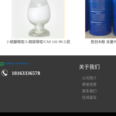
2-硫脲嘧啶/2-硫尿嘧啶/CAS:141-90-2/武
愈创木酚 含量99
汉仓库现货供应商
关于我们
18163336578
公司简介
荣誉资质
联系我们
在线留言