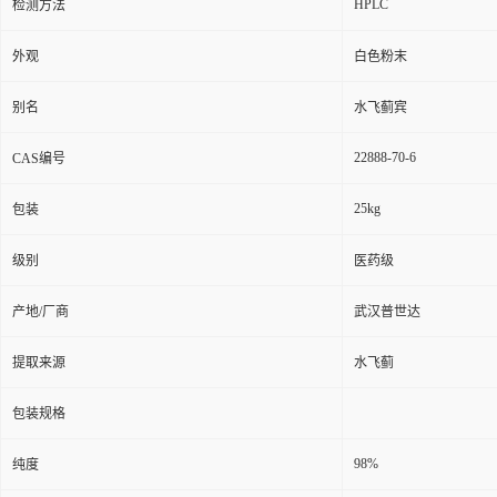
HPLC
检测方法
外观
白色粉末
别名
水飞蓟宾
22888-70-6
CAS编号
25kg
包装
级别
医药级
产地/厂商
武汉普世达
提取来源
水飞蓟
包装规格
98%
纯度