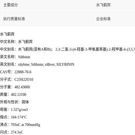
主要成分
水飞蓟宾
执行质量标准
企业标准
水飞蓟宾
中文名称：水飞蓟宾
中文别名：水飞蓟宾(混有A和B)； 2,3-二氢-3-(4-羟基-3-甲氧基苯基)-2-羟甲基-6
英文名称：Silibinin
英文别名：silybine; Silibinin; silliver; SILYBININ
CAS号：22888-70-6
分子式：C25H22O10
分子量：482.43600
质量：482.12100
外观与性状：固体
密度：1.527g/cm3
熔点：164-174°C
沸点：793oC at 760mmHg
闪点：274.5oC