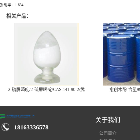
折射率：1.684
相关产品：
2-硫脲嘧啶/2-硫尿嘧啶/CAS:141-90-2/武
愈创木酚 含量99
汉仓库现货供应商
关于我们
18163336578
公司简介