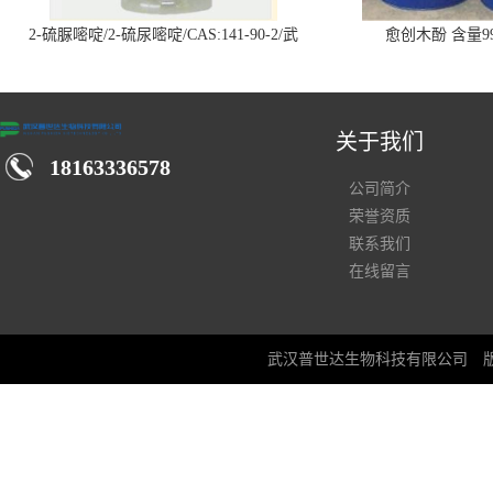
2-硫脲嘧啶/2-硫尿嘧啶/CAS:141-90-2/武
愈创木酚 含量99
汉仓库现货供应商
关于我们
18163336578
公司简介
荣誉资质
联系我们
在线留言
武汉普世达生物科技有限公司
版