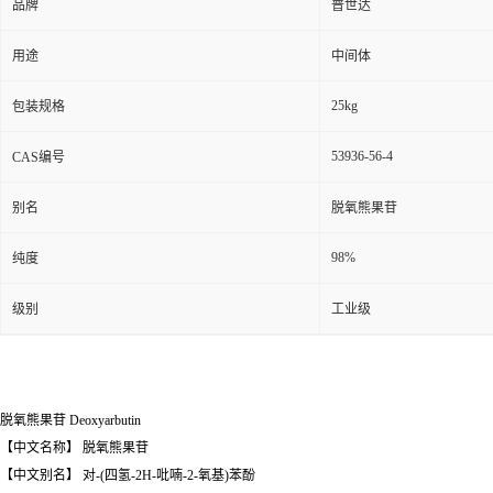
品牌
普世达
用途
中间体
25kg
包装规格
53936-56-4
CAS编号
别名
脱氧熊果苷
98%
纯度
级别
工业级
脱氧熊果苷 Deoxyarbutin
【中文名称】 脱氧熊果苷
【中文别名】 对-(四氢-2H-吡喃-2-氧基)苯酚