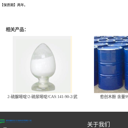
【保质期】两年。
相关产品：
2-硫脲嘧啶/2-硫尿嘧啶/CAS:141-90-2/武
愈创木酚 含量99
汉仓库现货供应商
关于我们