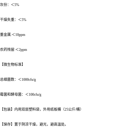
灰份：＜5%
干燥失重：＜5%
重金属:＜10ppm
农药残留:＜2ppm
【微生物标准】
总细菌数：＜1000cfu/g
霉菌和酵母菌：＜100cfu/g
【包装】内用双层塑料袋，外用纸板桶（25公斤/桶）
【保存】置于阴凉干燥，避光，避高温处。