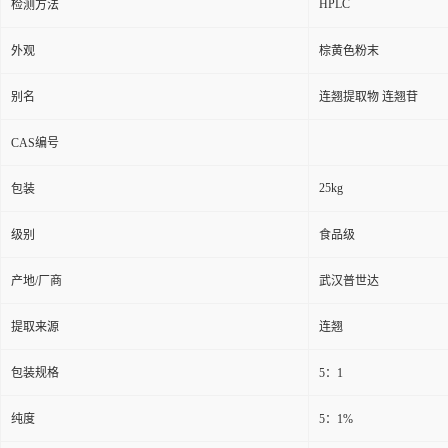
HPLC
检测方法
外观
棕黄色粉末
别名
连翘提取物 连翘苷
CAS编号
25kg
包装
级别
食品级
产地/厂商
武汉普世达
提取来源
连翘
包装规格
5：1
纯度
5：1%