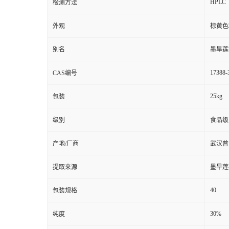
HPLC
检测方法
外观
棕黄色
别名
墨旱莲
17388-
CAS编号
25kg
包装
级别
食品级
产地/厂商
武汉普
提取来源
墨旱莲
40
包装规格
30%
纯度