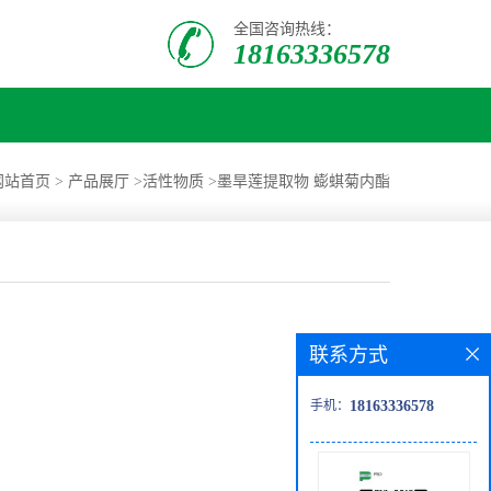
全国咨询热线：
18163336578
网站首页
>
产品展厅
>
活性物质
>
墨旱莲提取物 蟛蜞菊内酯
联系方式
手机：
18163336578