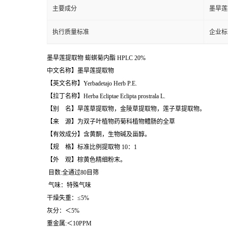
主要成分
墨旱莲
执行质量标准
企业标
墨旱莲提取物
蟛蜞菊内酯
HPLC
20%
中文名称】墨旱莲提取物
【英文名称】Yerbadetajo Herb P.E.
【拉丁名称】Herba Ecliptae Eclipta prostrala L.
【别 名】旱莲草提取物，金陵草提取物，莲子草提取物。
【来 源】为双子叶植物药菊科植物鳢肠的全草
【有效成分】含黄酮，生物碱及甾醇。
【规 格】标准比例提取物 10：1
【外 观】棕黄色精细粉末。
目数:全通过80目筛
气味：特殊气味
干燥失重：≤5%
灰分：＜5%
重金属:＜10PPM