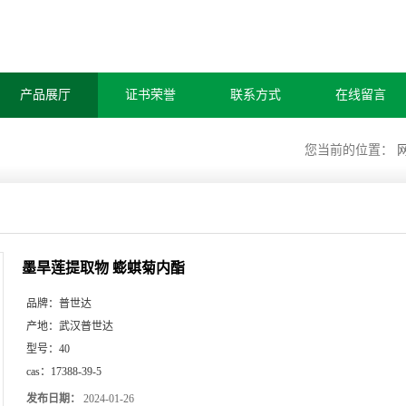
产品展厅
证书荣誉
联系方式
在线留言
您当前的位置：
墨旱莲提取物 蟛蜞菊内酯
品牌：
普世达
产地：
武汉普世达
型号：
40
cas：
17388-39-5
发布日期：
2024-01-26