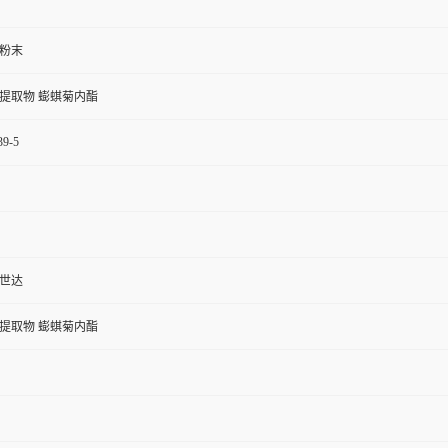
粉末
提取物 蟛蜞菊内酯
39-5
世达
提取物 蟛蜞菊内酯