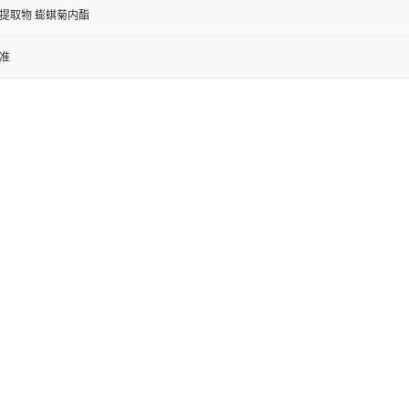
提取物 蟛蜞菊内酯
准