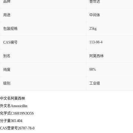
品牌
普世达
用途
中间体
25kg
包装规格
113-98-4
CAS编号
别名
阿莫西林
98%
纯度
级别
工业级
中文名阿莫西林
外文名Amoxicillin
化学式C16H19N3O5S
分子量365.404
CAS登录号26787-78-0