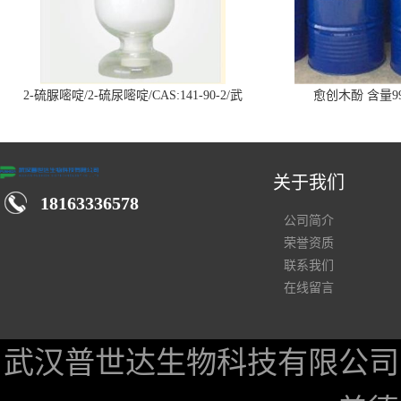
2-硫脲嘧啶/2-硫尿嘧啶/CAS:141-90-2/武
愈创木酚 含量99
汉仓库现货供应商
关于我们
18163336578
公司简介
荣誉资质
联系我们
在线留言
武汉普世达生物科技有限公司