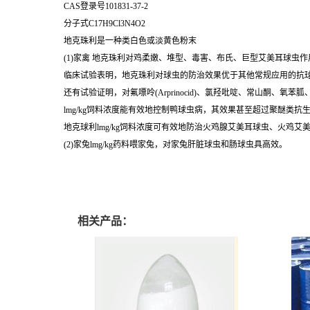
CAS登录号101831-37-2
分子式C17H9Cl3N4O2
地克珠利是一种类白色或淡黄色粉末
(1)家禽 地克珠利对鸡柔嫩、堆型、毒害、布氏、巨型艾美耳球
临床试验表明，地克珠利对球虫的防治效果优于其他常规应用的抗
还有试验证明，对氟嘌呤(Arprinocid)、氯羟吡啶、常山酮、
lmg/kg饲料浓度能有效地控制鸭球虫病，其效果甚至超过聚醚类抗
地克球利lmg/kg饲料浓度可有效地防治火鸡腺艾美耳球虫、火鸡
(2)家兔lmg/kg药料喂家兔，对家兔肝脏球虫和肠球虫具高效。
相关产品：