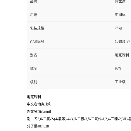
品牌
普世达
用途
中间体
25kg
包装规格
101831-37
CAS编号
别名
地克珠利
98%
纯度
级别
工业级
地克珠利
中文名地克珠利
外文名Diclazuril
别 名2,6-二氯-2-(4-氯苯)-4-(4,5-二氢-3,5-二氧代-1,2,4-三嗪-2(3H
分子量407.638