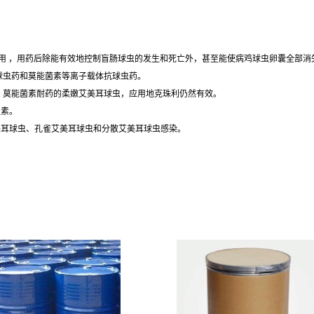
虫作用 ，用药后除能有效地控制盲肠球虫的发生和死亡外，甚至能使病鸡球虫卵囊全部
球虫药和莫能菌素等离子载体抗球虫药。
氧苯胍、莫能菌素耐药的柔嫩艾美耳球虫，应用地克珠利仍然有效。
生素。
艾美耳球虫、孔雀艾美耳球虫和分散艾美耳球虫感染。