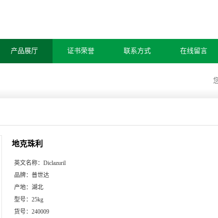
产品展厅
证书荣誉
联系方式
在线留言
地克珠利
英文名称：
Diclazuril
品牌：
普世达
产地：
湖北
型号：
25kg
货号：
240009