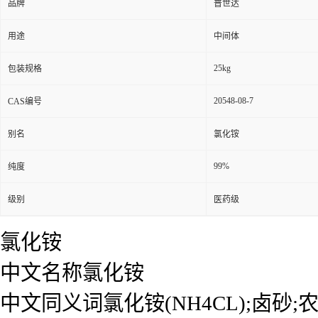
品牌
普世达
用途
中间体
25kg
包装规格
20548-08-7
CAS编号
别名
氯化铵
99%
纯度
级别
医药级
氯化铵
中文名称氯化铵
中文同义词氯化铵(NH4CL);卤砂