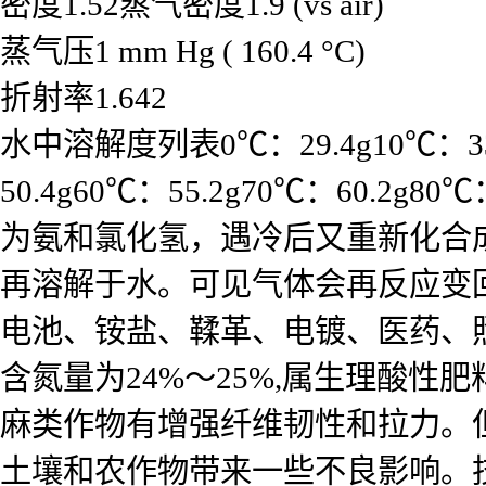
密度1.52蒸气密度1.9 (vs air)
蒸气压1 mm Hg ( 160.4 °C)
折射率1.642
水中溶解度列表0℃：29.4g10℃：33.3
50.4g60℃：55.2g70℃：60.2g8
为氨和氯化氢，遇冷后又重新化合
再溶解于水。可见气体会再反应变回氯
电池、铵盐、鞣革、电镀、医药、照
含氮量为24%～25%,属生理酸
麻类作物有增强纤维韧性和拉力。但
土壤和农作物带来一些不良影响。技术