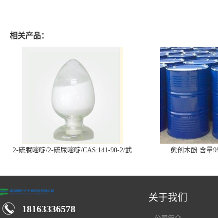
相关产品：
2-硫脲嘧啶/2-硫尿嘧啶/CAS:141-90-2/武
愈创木酚 含量99
汉仓库现货供应商
关于我们
18163336578