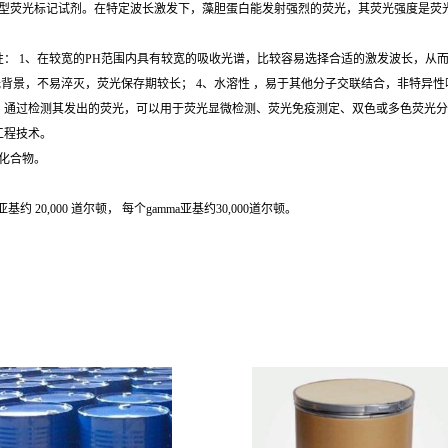
，普遍使用地新型荧光标记试剂。在特定波长激发下，藻胆蛋白能发射强烈的荧光，其荧光强度是
： 1、在较宽的PH范围内具有较宽的吸收光谱，比较容易选择合适的激发波长，从而
背景，不易淬灭，荧光保存期较长； 4、水溶性 ，易于其他分子交联结合，非特异性吸
。通过检测其发出的荧光，可以用于荧光显微检测、荧光免疫测定、双色或多色荧光分
工程技术。
咯化合物。
ta-亚基约 20,000 道尔顿， 每个gamma亚基约30,000道尔顿。