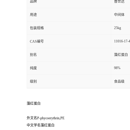
品牌
普世达
用途
中间体
25kg
包装规格
11016-17-
CAS编号
别名
藻红蛋白
98%
纯度
级别
食品级
藻红蛋白
外文名P-phycoerythrin,PE
中文学名藻红蛋白