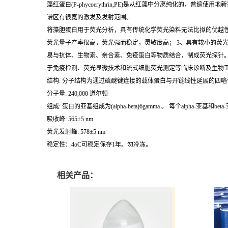
藻红蛋白(P-phycoerythrin,PE)是从红藻中分离纯化的
谱区有很宽的激发及发射范围。
将藻胆蛋白用于荧光分析，具有传统化学荧光染料无法比拟的优越性
荧光量子产率很高，荧光强而稳定，灵敏度高； 3、具有较小的荧光
易与抗体、生物素、亲合素、免疫蛋白等物质结合，制成荧光探针
于免疫检测、荧光显微技术和流式细胞荧光测定等临床诊断及生物
结构: 分子结构为通过硫醚键连接的载体蛋白与开链线性延展的四
分子量: 240,000 道尔顿
组成: 蛋白的亚基组成为(alpha-beta)6gamma 。 每个alpha-亚基和be
吸收峰: 565±5 nm
荧光发射峰: 578±5 nm
稳定性：4oC可稳定保存1年。勿冷冻。
相关产品：