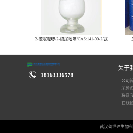
2-硫脲嘧啶/2-硫尿嘧啶/CAS:141-90-2/武
汉仓库现货供应商
关于
18163336578
公司
荣誉
联系
在线
武汉普世达生物科