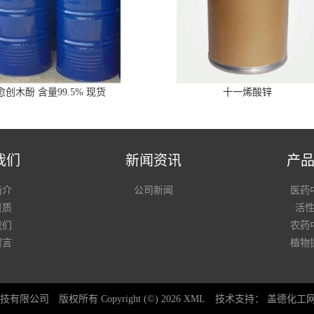
愈创木酚 含量99.5% 现货
十一烯酸锌
我们
新闻资讯
产
简介
公司新闻
医药
资质
活
我们
农药
留言
植物
技有限公司
版权所有 Copyright (©) 2026
XML
技术支持：
盖德化工