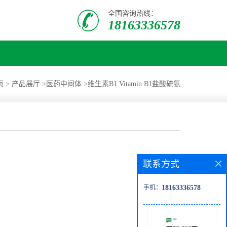
全国咨询热线：
18163336578
页
>
产品展厅
>
医药中间体
>
维生素B1 Vitamin B1盐酸硫氨
联系方式
手机：
18163336578