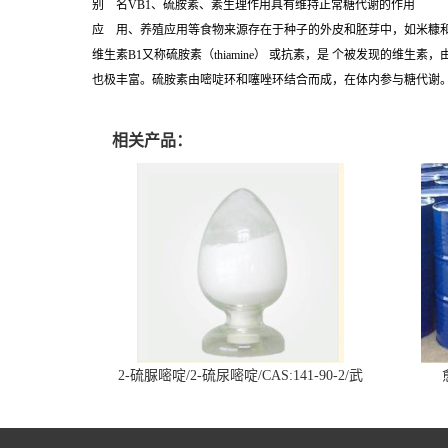
别 名VB1、硫胺素、素生理作用具有维持正常糖代谢的作用
应 用、养殖应用等食物来源存在于种子的外皮和胚芽中，如米糠
维生素B1又称硫胺素（thiamine） 或抗素，是 个被发现的
也极丰富。硫胺素由嘧啶环和噻唑环结合而成，在体内参与糖代谢
相关产品：
2-硫脲嘧啶/2-硫尿嘧啶/CAS:141-90-2/武
汉仓库现货供应商