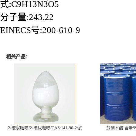
式:C9H13N3O5
分子量:243.22
EINECS号:200-610-9
相关产品：
2-硫脲嘧啶/2-硫尿嘧啶/CAS:141-90-2/武
愈创木酚 含量99
汉仓库现货供应商