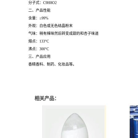
分子式：C9H8O2
二、产品性能
含量：≥99%
外观：白色或无色结晶粉末
气味：稍有辣味然后转变成甜的和杏子味道
熔点：133°C
沸点：300°C
三、产品应用
香精香料、制药、化妆品等。
相关产品：