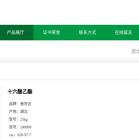
产品展厅
证书荣誉
联系方式
在线留言
您
十六酸乙酯
品牌：
普世达
产地：
湖北
型号：
25kg
货号：
240009
cas：
628-97-7