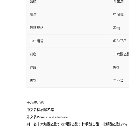
品牌
普世达
用途
中间体
25kg
包装规格
628-97-7
CAS编号
别名
十六酸乙
99%
纯度
级别
工业级
十六酸乙酯
中文名棕榈酸乙酯
外文名Palmitic acid ethyl ester
别 名十六烷酸乙酯；棕榈酸乙酯；棕榈酸乙酯；棕榈酸乙酯,97%