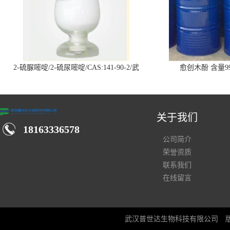
2-硫脲嘧啶/2-硫尿嘧啶/CAS:141-90-2/武
愈创木酚 含量99
汉仓库现货供应商
关于我们
18163336578
公司简介
荣誉资质
联系我们
在线留言
武汉普世达生物科技有限公司
版