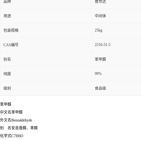
品牌
普世达
用途
中间体
25kg
包装规格
2216-51-5
CAS编号
别名
苯甲醛
99%
纯度
级别
食品级
苯甲醛
中文名苯甲醛
外文名Benzaldehyde
别 名安息香醛、苯醛
化学式C7H6O