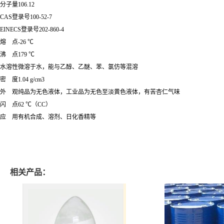
分子量106.12
CAS登录号100-52-7
EINECS登录号202-860-4
熔 点-26 ℃
沸 点179 ℃
水溶性微溶于水，能与乙醇、乙醚、苯、氯仿等混溶
密 度1.04 g/cm3
外 观纯品为无色液体，工业品为无色至淡黄色液体，有苦杏仁气味
闪 点62 ℃（CC）
应 用有机合成、溶剂、日化香精等
相关产品：