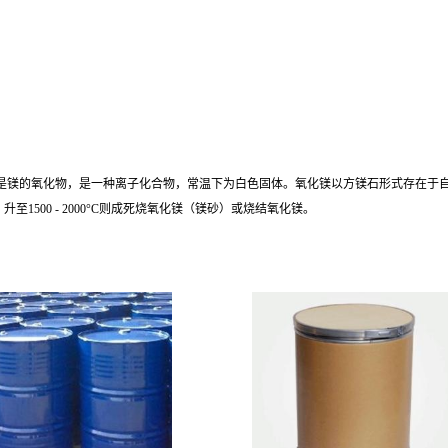
式为MgO，是镁的氧化物，是一种离子化合物，常温下为白色固体。氧化镁以方镁石形式存在
1500 - 2000°C则成死烧氧化镁（镁砂）或烧结氧化镁。