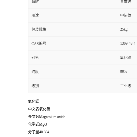
品牌
普世达
用途
中间体
25kg
包装规格
1309-48-4
CAS编号
别名
氧化镁
99%
纯度
级别
工业级
氧化镁
中文名氧化镁
外文名Magnesium oxide
化学式MgO
分子量40.304