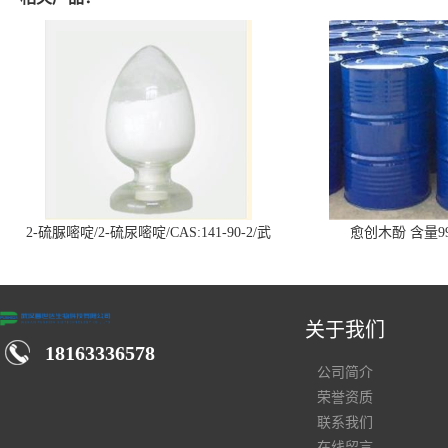
2-硫脲嘧啶/2-硫尿嘧啶/CAS:141-90-2/武
愈创木酚 含量99
汉仓库现货供应商
关于我们
18163336578
公司简介
荣誉资质
联系我们
在线留言