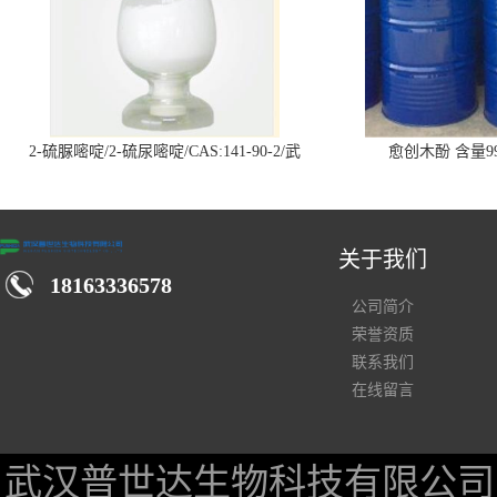
2-硫脲嘧啶/2-硫尿嘧啶/CAS:141-90-2/武
愈创木酚 含量99
汉仓库现货供应商
关于我们
18163336578
公司简介
荣誉资质
联系我们
在线留言
武汉普世达生物科技有限公司