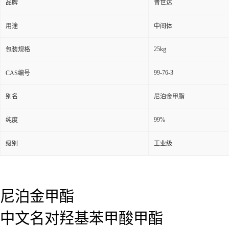
品牌
普世达
用途
中间体
25kg
包装规格
99-76-3
CAS编号
别名
尼泊金甲脂
99%
纯度
级别
工业级
尼泊金甲
酯
中文名对羟基苯甲酸甲酯