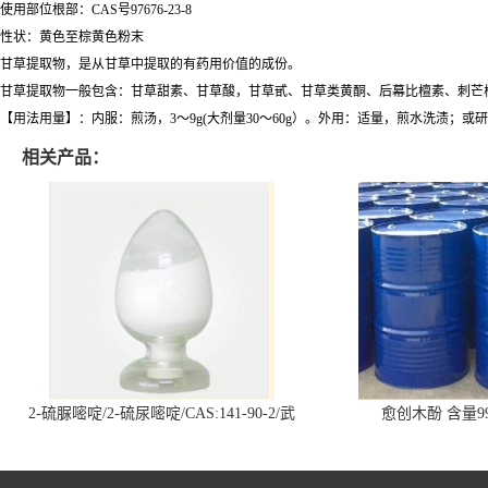
使用部位根部：CAS号97676-23-8
性状：黄色至棕黄色粉末
甘草提取物，是从甘草中提取的有药用价值的成份。
甘草提取物一般包含：甘草甜素、甘草酸，甘草甙、甘草类黄酮、后幕比檀素、刺芒
【用法用量】：内服：煎汤，3～9g(大剂量30～60g）。外用：适量，煎水洗渍；或
相关产品：
2-硫脲嘧啶/2-硫尿嘧啶/CAS:141-90-2/武
愈创木酚 含量99
汉仓库现货供应商