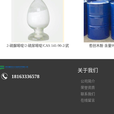
2-硫脲嘧啶/2-硫尿嘧啶/CAS:141-90-2/武
愈创木酚 含量99
汉仓库现货供应商
关于我们
18163336578
公司简介
荣誉资质
联系我们
在线留言