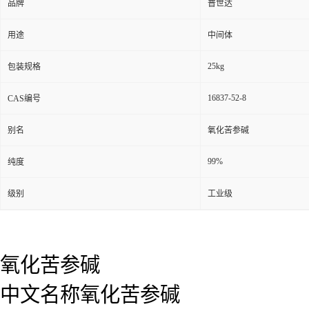
品牌
普世达
用途
中间体
25kg
包装规格
16837-52-8
CAS编号
别名
氧化苦参碱
99%
纯度
级别
工业级
氧化苦参碱
中文名称氧化苦参碱