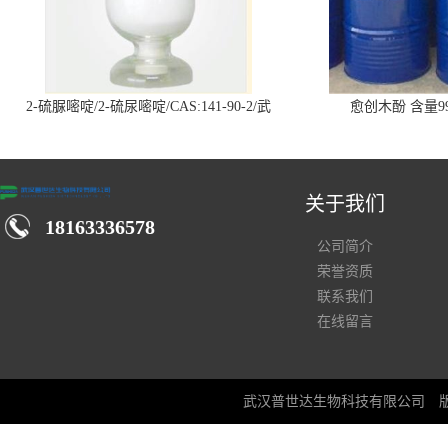
2-硫脲嘧啶/2-硫尿嘧啶/CAS:141-90-2/武
愈创木酚 含量99
汉仓库现货供应商
关于我们
18163336578
公司简介
荣誉资质
联系我们
在线留言
武汉普世达生物科技有限公司
版