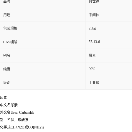
品牌
普世达
用途
中间体
25kg
包装规格
57-13-6
CAS编号
别名
尿素
99%
纯度
级别
工业级
尿素
中文名尿素
外文名Urea, Carbamide
别 名脲，碳酰胺
化学式CH4N2O或CO(NH2)2