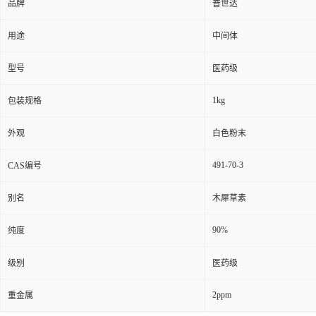
品牌
普世达
用途
中间体
型号
医药级
1kg
包装规格
外观
白色粉末
491-70-3
CAS编号
别名
木犀草素
90%
纯度
级别
医药级
2ppm
重金属