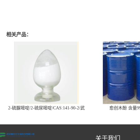
相关产品：
2-硫脲嘧啶/2-硫尿嘧啶/CAS:141-90-2/武
愈创木酚 含量99
汉仓库现货供应商
关于我们