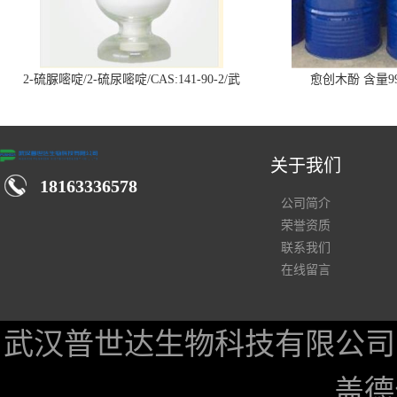
2-硫脲嘧啶/2-硫尿嘧啶/CAS:141-90-2/武
愈创木酚 含量99
汉仓库现货供应商
关于我们
18163336578
公司简介
荣誉资质
联系我们
在线留言
武汉普世达生物科技有限公司
盖德