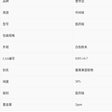
品牌
普世达
用途
中间体
型号
医药级
包装规格
外观
白色粉末
6205-14-7
CAS编号
别名
藤黄果提取物
50%
纯度
级别
医药级
2ppm
重金属