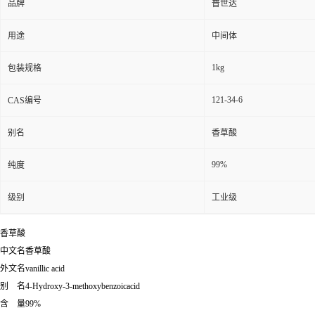
品牌
普世达
用途
中间体
1kg
包装规格
121-34-6
CAS编号
别名
香草酸
99%
纯度
级别
工业级
香草酸
中文名香草酸
外文名vanillic acid
别 名4-Hydroxy-3-methoxybenzoicacid
含 量99%